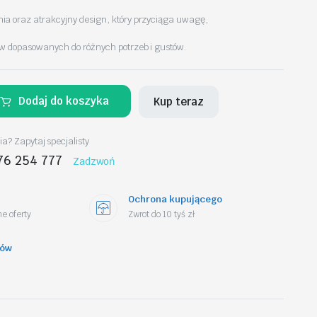
a oraz atrakcyjny design, który przyciąga uwagę,
w dopasowanych do różnych potrzeb i gustów.
Dodaj do koszyka
Kup teraz
a? Zapytaj specjalisty
76 254 777
Zadzwoń
Ochrona kupującego
e oferty
Zwrot do 10 tyś zł
tów