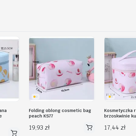
ana
Folding oblong cosmetic bag
Kosmetyczka r
e
peach KS77
brzoskwinie k
19,93
zł
17,44
zł