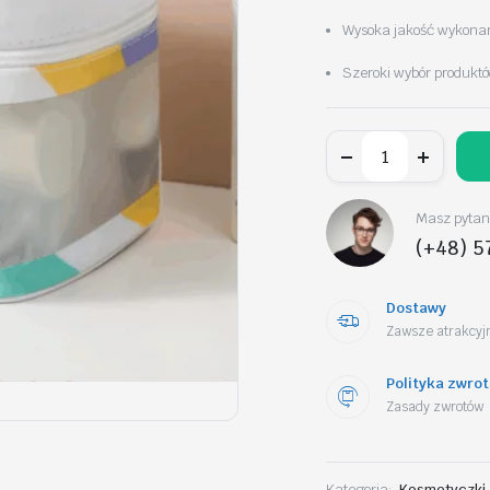
Wysoka jakość wykonani
Szeroki wybór produktó
Kosmetyczka
rozkładana
WASHBAG
kuferek
krem
Masz pytani
KS75
(+48) 5
ilość
Dostawy
Zawsze atrakcyjn
Polityka zwro
Zasady zwrotów
Kategoria:
Kosmetyczki