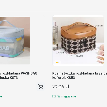
 rozkładana WASHBAG
Kosmetyczka rozkładana brąz p
ieska KS73
kuferek KS53
29,06
zł
ie
W magazynie