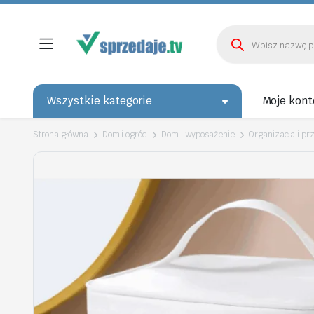
Wyszukiwarka
produktów
Wszystkie kategorie
Moje kont
Strona główna
Dom i ogród
Dom i wyposażenie
Organizacja i p