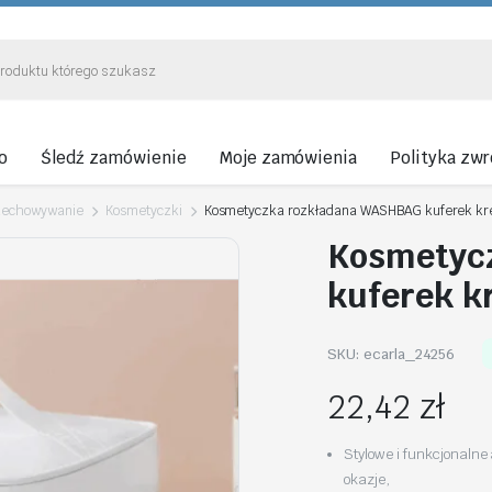
o
Śledź zamówienie
Moje zamówienia
Polityka zw
rzechowywanie
Kosmetyczki
Kosmetyczka rozkładana WASHBAG kuferek k
Kosmetyc
kuferek k
SKU:
ecarla_24256
22,42
zł
Stylowe i funkcjonalne 
okazje,