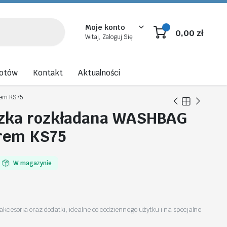
Moje konto
0,00
zł
Witaj, Zaloguj Się
rotów
Kontakt
Aktualności
rem KS75
zka rozkładana WASHBAG
rem KS75
W magazynie
akcesoria oraz dodatki, idealne do codziennego użytku i na specjalne