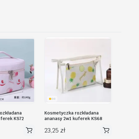
ozkładana
Kosmetyczka rozkładana
uferek KS72
ananasy 2w1 kuferek KS68
23,25
zł