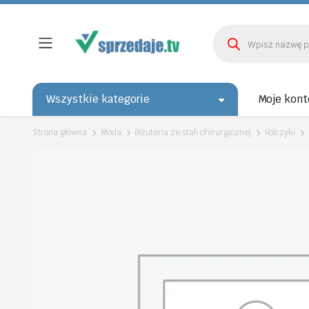
Wyszukiwarka
produktów
Wszystkie kategorie
Moje kont
Strona główna
Moda
Biżuteria ze stali chirurgicznej
Kolczyki