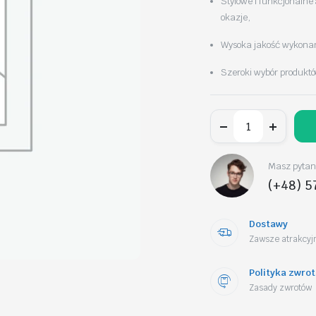
Stylowe i funkcjonalne 
okazje,
Wysoka jakość wykonani
Szeroki wybór produktó
Kolczyki
ze
stali
szlachetnej
pozłacane
Masz pytani
14k
(+48) 5
złotem,
cyrkonie,
perły
KST3515
Dostawy
ilość
Zawsze atrakcyjn
Polityka zwro
Zasady zwrotów