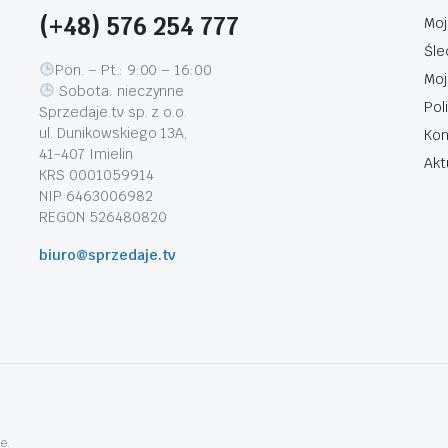
(+48) 576 254 777
Moj
Śle
Pon. – Pt.: 9:00 – 16:00
Moj
Sobota: nieczynne
Pol
Sprzedaje.tv sp. z o.o.
ul. Dunikowskiego 13A,
Kon
41-407 Imielin
Akt
KRS 0001059914
NIP 6463006982
REGON 526480820
biuro@sprzedaje.tv
e.