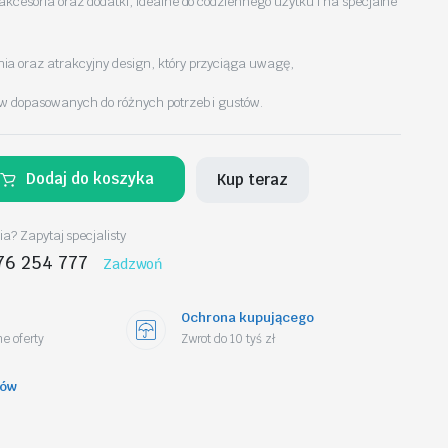
akcesoria oraz dodatki, idealne do codziennego użytku i na specjalne
a oraz atrakcyjny design, który przyciąga uwagę,
w dopasowanych do różnych potrzeb i gustów.
Dodaj do koszyka
Kup teraz
a? Zapytaj specjalisty
76 254 777
Zadzwoń
Ochrona kupującego
e oferty
Zwrot do 10 tyś zł
tów