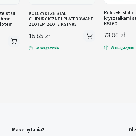
Kolczyki ślubn
e stali
KOLCZYKI ZE STALI
kryształkami s
ebrne
CHIRURGICZNEJ PLATEROWANE
KSL60
złotem
ZŁOTEM ZŁOTE KST983
73,06
zł
16,85
zł
W magazynie
W magazynie
Masz pytania?
Obs