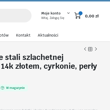
Moje konto
0,00
zł
Witaj, Zaloguj Się
rotów
Kontakt
Aktualności
e stali szlachetnej
14k złotem, cyrkonie, perły
W magazynie