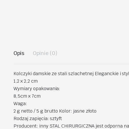
Opis
Opinie (0)
Kolczyki damskie ze stali szlachetnej Eleganckie i s
1,2 x 2,2 cm
Wymiary opakowania:
8,5cm x 7cm
Waga:
2 g netto / 5 g brutto Kolor: jasne złoto
Rodzaj zapięcia: sztyft
Producent: inny STAL CHIRURGICZNA jest odporna na wa