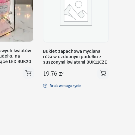
owych kwiatów
Bukiet zapachowa mydlana
udełku na
róża w ozdobnym pudełku z
cące LED BUK20
suszonymi kwiatami BUK11CZE
19,76
zł
Brak w magazynie