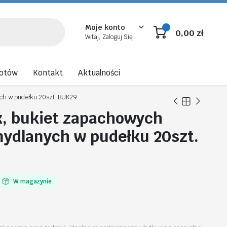
Moje konto
0,00
zł
Witaj, Zaloguj Się
rotów
Kontakt
Aktualności
ych w pudełku 20szt. BUK29
x, bukiet zapachowych
ydlanych w pudełku 20szt.
W magazynie