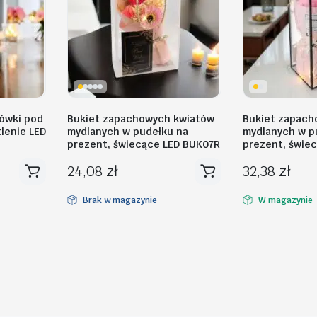
sówki pod
Bukiet zapachowych kwiatów
Bukiet zapach
lenie LED
mydlanych w pudełku na
mydlanych w p
prezent, świecące LED BUK07R
prezent, świe
24,08
zł
32,38
zł
Brak w magazynie
W magazynie