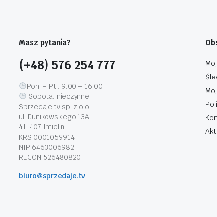
Masz pytania?
Obs
(+48) 576 254 777
Moj
Śle
Pon. – Pt.: 9:00 – 16:00
Moj
Sobota: nieczynne
Pol
Sprzedaje.tv sp. z o.o.
ul. Dunikowskiego 13A,
Kon
41-407 Imielin
Akt
KRS 0001059914
NIP 6463006982
REGON 526480820
biuro@sprzedaje.tv