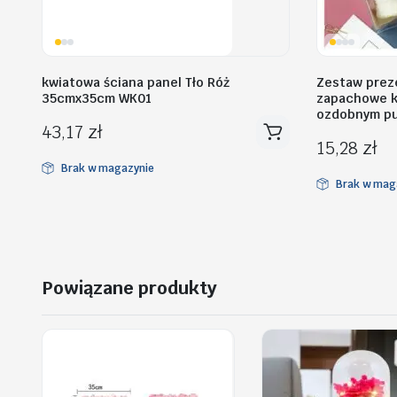
kwiatowa ściana panel Tło Róż
Zestaw prez
35cmx35cm WK01
zapachowe k
ozdobnym p
43,17
zł
15,28
zł
Brak w magazynie
Brak w mag
Powiązane produkty