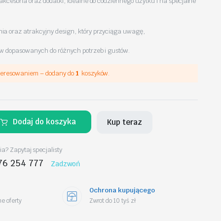
akcesoria oraz dodatki, idealne do codziennego użytku i na specjalne
a oraz atrakcyjny design, który przyciąga uwagę,
w dopasowanych do różnych potrzeb i gustów.
nteresowaniem – dodany do
1
koszyków.
Dodaj do koszyka
Kup teraz
a? Zapytaj specjalisty
76 254 777
Zadzwoń
Ochrona kupującego
e oferty
Zwrot do 10 tyś zł