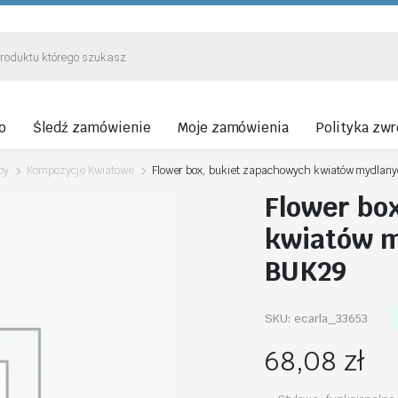
o
Śledź zamówienie
Moje zamówienia
Polityka zw
by
Kompozycje Kwiatowe
Flower box, bukiet zapachowych kwiatów mydlan
Flower bo
kwiatów m
BUK29
SKU:
ecarla_33653
68,08
zł