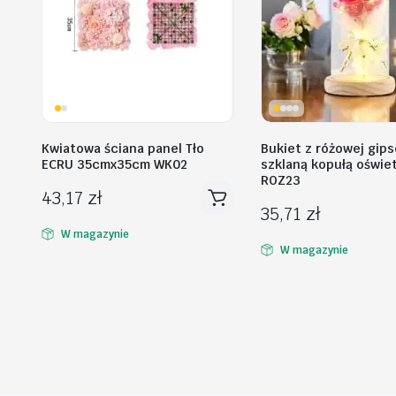
Kwiatowa ściana panel Tło
Bukiet z różowej gip
ECRU 35cmx35cm WK02
szklaną kopułą oświet
ROZ23
43,17
zł
35,71
zł
W magazynie
W magazynie