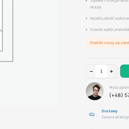
Stylowe i funkcjonalne 
okazje,
Wysoka jakość wykonani
Szeroki wybór produktó
Produkt cieszy się zai
Flower
box,
bukiet
zapachowych
kwiatów
Masz pytani
mydlanych
(+48) 5
w
pudełku
20szt.
BUK29
Dostawy
ilość
Zawsze atrakcyjn