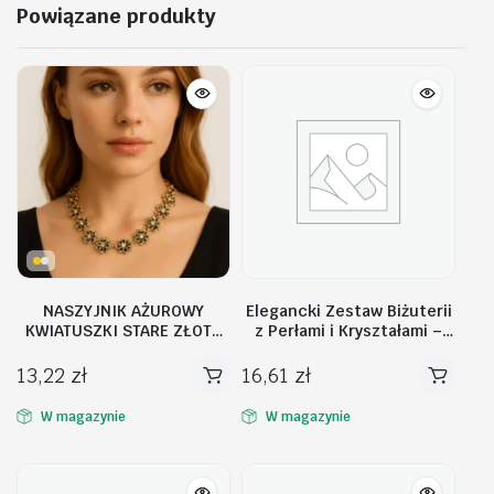
Powiązane produkty
NASZYJNIK AŻUROWY
Elegancki Zestaw Biżuterii
KWIATUSZKI STARE ZŁOTO
z Perłami i Kryształami –
N261Z
Naszyjnik + Kolczyki
N1070K
13,22
zł
16,61
zł
W magazynie
W magazynie