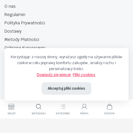
O nas
Regulamin
Polityka Prywatności
Dostawy
Metody Płatności
Ochrona Kupującego
Korzystając z naszej strony, wyrażasz zgodę na używanie plików
cookie w celu poprawy komfortu zakupów, analizy ruchu i
personalizacji treści.
Dowiedz się więcej
,
Pliki cookies
.
Copyright © 2025 Sprzedaje.tv Sp. Z.O.O. Wszelkie prawa zastrzeżone.
Akceptuj pliki cookies
Metody Płatnosci
SKLEP
WYSZUKAJ
KATEGORIE
PROFIL
KOSZYK
Elegancki
Dodaj do koszyka
Kup teraz
Zestaw