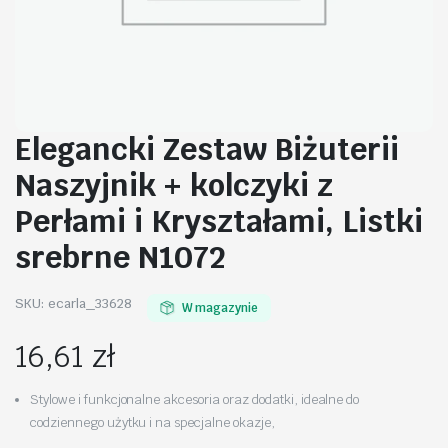
Elegancki Zestaw Biżuterii
Naszyjnik + kolczyki z
Perłami i Kryształami, Listki
srebrne N1072
SKU:
ecarla_33628
W magazynie
16,61
zł
Stylowe i funkcjonalne akcesoria oraz dodatki, idealne do
codziennego użytku i na specjalne okazje,