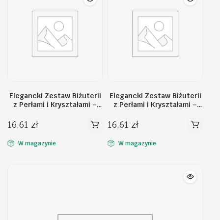
Elegancki Zestaw Biżuterii
Elegancki Zestaw Biżuterii
z Perłami i Kryształami –
z Perłami i Kryształami –
Naszyjnik + Kolczyki
Naszyjnik + Kolczyki,
N1070BR
srebrny N1071S
16,61
zł
16,61
zł
W magazynie
W magazynie