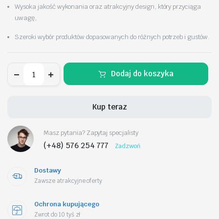
Wysoka jakość wykonania oraz atrakcyjny design, który przyciąga
uwagę,
Szeroki wybór produktów dopasowanych do różnych potrzeb i gustów.
Elegancki
Dodaj do koszyka
Zestaw
Biżuterii
Naszyjnik
+
Kup teraz
kolczyki
z
Perłami
Masz pytania? Zapytaj specjalisty
i
Kryształami,
(+48) 576 254 777
Zadzwoń
Listki
srebrne
N1072
Dostawy
ilość
Zawsze atrakcyjne oferty
Ochrona kupującego
Zwrot do 10 tyś zł