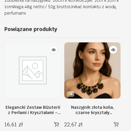
zdobienia na naszyjniku: 20cm x 4cmKolczyki: 2cm x 2cm x
1cmWaga:48g netto / 52g bruttoUnikać kontaktu z wodą,
perfumami.
Powiązane produkty
Elegancki Zestaw Biżuterii
Naszyjnik złota kolia,
z Perłami i Kryształami –
czarne kryształy
Naszyjnik + Kolczyki,
efektowne N167CZ
srebrny N1071S
16,61
zł
22,67
zł