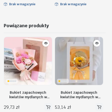
Brak w magazynie
Brak w magazynie
Powiązane produkty
Bukiet zapachowych
Bukiet zapachowych
kwiatów mydlanych w
kwiatów mydlanych w
pudełku 6 szt. flower box
torebce na prezent, kula,
BUK09R
świecące LED – BUK14ZO
29,73
zł
53,14
zł