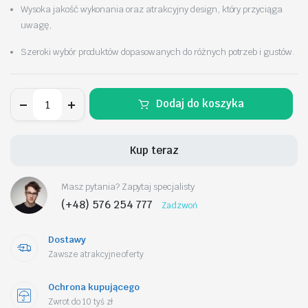
Wysoka jakość wykonania oraz atrakcyjny design, który przyciąga
uwagę,
Szeroki wybór produktów dopasowanych do różnych potrzeb i gustów.
Bukiet
Dodaj do koszyka
zapachowych
kwiatów
mydlanych
w
Kup teraz
ozdobnym
pudełku,
BUK25CZE
Masz pytania? Zapytaj specjalisty
ilość
(+48) 576 254 777
Zadzwoń
Dostawy
Zawsze atrakcyjne oferty
Ochrona kupującego
Zwrot do 10 tyś zł