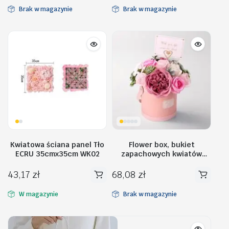
Brak w magazynie
Brak w magazynie
Kwiatowa ściana panel Tło
Flower box, bukiet
ECRU 35cmx35cm WK02
zapachowych kwiatów
mydlanych w pudełku
BUK10R
43,17
zł
68,08
zł
W magazynie
Brak w magazynie