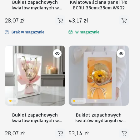
Bukiet zapachowych
Kwiatowa ściana panel Tło
kwiatów mydlanych w
ECRU 35cmx35cm WK02
pudełku na prezent,
świecące LED BUK15
28,07
zł
43,17
zł
Brak w magazynie
W magazynie
Bukiet zapachowych
Bukiet zapachowych
kwiatów mydlanych w
kwiatów mydlanych w
pudełku na prezent,
torebce na prezent, kula,
świecące LED BUK16
świecące LED – BUK14ZO
28,07
zł
53,14
zł