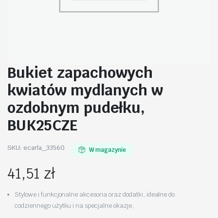
Bukiet zapachowych
kwiatów mydlanych w
ozdobnym pudełku,
BUK25CZE
SKU:
ecarla_33560
W magazynie
41,51
zł
Stylowe i funkcjonalne akcesoria oraz dodatki, idealne do
codziennego użytku i na specjalne okazje,