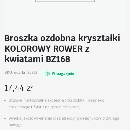
Broszka ozdobna kryształki
KOLOROWY ROWER z
kwiatami BZ168
SKU:
ecarla_32753
W magazynie
17,44
zł
Stylowe i funkcjonalne akcesoria oraz dodatki, idealne do
codziennego użytku i na specjalne okazje,
Wysoka jakość wykonania oraz atrakcyjny design, który przyciąga
uwagę,