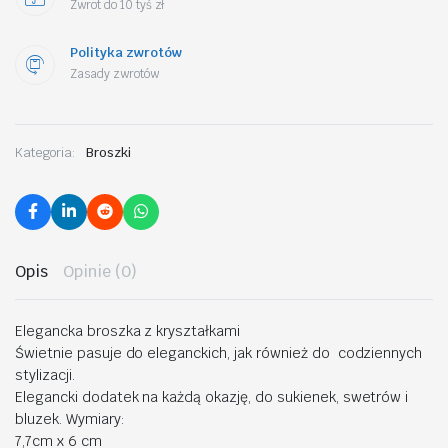
Zwrot do 10 tyś zł
Polityka zwrotów
Zasady zwrotów
Kategoria:
Broszki
Opis
Opinie (0)
Elegancka broszka z kryształkami
Świetnie pasuje do eleganckich, jak również do codziennych
stylizacji.
Elegancki dodatek na każdą okazję, do sukienek, swetrów i
bluzek. Wymiary:
7,7cm x 6 cm