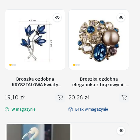
Broszka ozdobna
Broszka ozdobna
KRYSZTAŁOWA kwiaty
elegancka z brązowymi i
BZ106
niebieskimi kryształkami
BZ182
19,10
zł
20,26
zł
W magazynie
Brak w magazynie