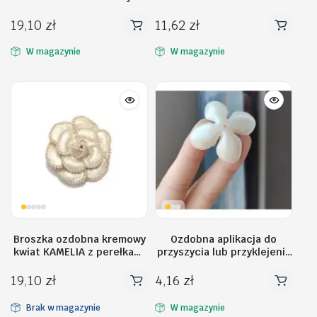
BZ106
19,10
zł
11,62
zł
W magazynie
W magazynie
Broszka ozdobna kremowy
Ozdobna aplikacja do
kwiat KAMELIA z perełkami
przyszycia lub przyklejenia
BZ144
KWIAT Z PERŁAMI BZ174
19,10
zł
4,16
zł
Brak w magazynie
W magazynie