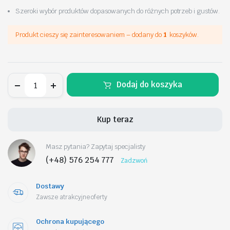
Szeroki wybór produktów dopasowanych do różnych potrzeb i gustów.
Produkt cieszy się zainteresowaniem – dodany do
1
koszyków.
Broszka
Dodaj do koszyka
ozdobna
kryształki
KOLOROWY
ROWER
Kup teraz
z
kwiatami
BZ168
Masz pytania? Zapytaj specjalisty
ilość
(+48) 576 254 777
Zadzwoń
Dostawy
Zawsze atrakcyjne oferty
Ochrona kupującego