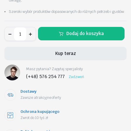
uwagę,
Szeroki wybór produktów dopasowanych do różnych potrzeb i gustów.
Brelok
Dodaj do koszyka
do
kluczy
LITERKA
"J"
Kup teraz
6,5cm
WISIENKI,
cyrkonie,
Masz pytania? Zapytaj specjalisty
złote
z
(+48) 576 254 777
Zadzwoń
motylkiem
BRL412J
ilość
Dostawy
Zawsze atrakcyjne oferty
Ochrona kupującego
Zwrot do 10 tyś zł