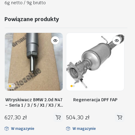
6g netto / 9g brutto
Powiązane produkty
Wtryskiwacz BMW 2.0d N47
Regeneracja DPF FAP
– Seria 1 / 3 / 5 / X1 / X3 / X5
– 0445110135
627,30
zł
504,30
zł
W magazynie
W magazynie