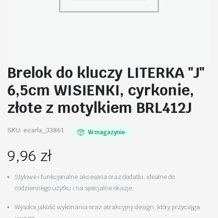
Brelok do kluczy LITERKA "J"
6,5cm WISIENKI, cyrkonie,
złote z motylkiem BRL412J
SKU:
ecarla_33861
W magazynie
9,96
zł
Stylowe i funkcjonalne akcesoria oraz dodatki, idealne do
codziennego użytku i na specjalne okazje,
Wysoka jakość wykonania oraz atrakcyjny design, który przyciąga