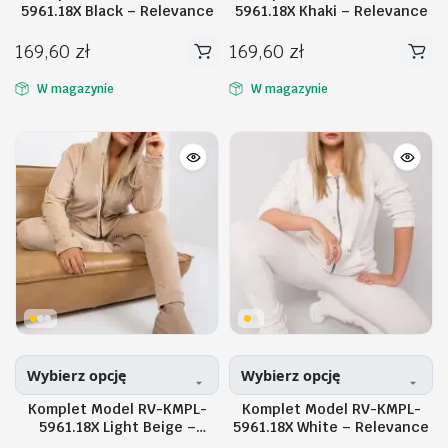
5961.18X Black – Relevance
5961.18X Khaki – Relevance
169,60
zł
169,60
zł
Ten
Ten
produkt
produkt
W magazynie
W magazynie
ma
ma
wiele
wiele
na
na
n
x
wariantów.
wariantów.
Opcje
Opcje
można
można
wybrać
wybrać
na
na
stronie
stronie
produktu
produktu
Wybierz opcję
Wybierz opcję
Komplet Model RV-KMPL-
Komplet Model RV-KMPL-
5961.18X Light Beige –
5961.18X White – Relevance
Relevance