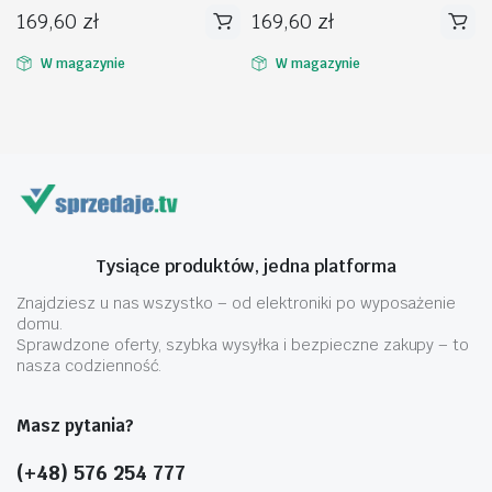
169,60
zł
169,60
zł
Ten
Ten
produkt
produkt
W magazynie
W magazynie
ma
ma
wiele
wiele
wariantów.
wariantów.
Opcje
Opcje
można
można
wybrać
wybrać
na
na
Tysiące produktów, jedna platforma
stronie
stronie
produktu
produktu
Znajdziesz u nas wszystko – od elektroniki po wyposażenie
domu.
Sprawdzone oferty, szybka wysyłka i bezpieczne zakupy – to
nasza codzienność.
Masz pytania?
(+48) 576 254 777