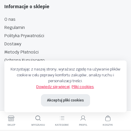
Informacje o sklepie
O nas
Regulamin
Polityka Prywatności
Dostawy
Metody Płatności
Ochrona Kupującego
Korzystając z naszej strony, wyrażasz zgodę na używanie plików
cookie w celu poprawy komfortu zakupów, analizy ruchu i
personalizacji treści.
Dowiedz się więcej
,
Pliki cookies
.
Copyright © 2025 Sprzedaje.tv Sp. Z.O.O. Wszelkie prawa zastrzeżone.
Akceptuj pliki cookies
Metody Płatnosci
SKLEP
WYSZUKAJ
KATEGORIE
PROFIL
KOSZYK