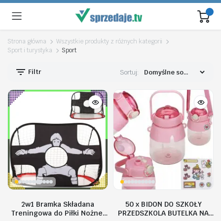
Strona główna
Wszystkie produkty z różnych kategorii
Sport i turystyka
Sport
Filtr
Sortuj:
2w1 Bramka Składana
50 x BIDON DO SZKOŁY
na
na
Treningowa do Piłki Nożnej
PRZEDSZKOLA BUTELKA NA
n
x