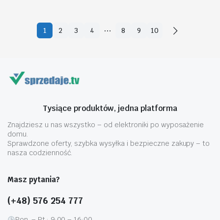
…
1
2
3
4
8
9
10
Tysiące produktów, jedna platforma
Znajdziesz u nas wszystko – od elektroniki po wyposażenie
domu.
Sprawdzone oferty, szybka wysyłka i bezpieczne zakupy – to
nasza codzienność.
Masz pytania?
(+48) 576 254 777
Pon. – Pt.: 9:00 – 16:00