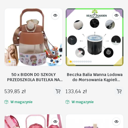
50 x BIDON DO SZKOŁY
Beczka Balia Wanna Lodowa
PRZEDSZKOLA BUTELKA NA
do Morsowania Kąpieli
WODĘ ZE SŁOMKĄ SMYCZ DLA
Przenośna Składana Pompka
DZIECI 1L
539,85
zł
133,64
zł
W magazynie
W magazynie