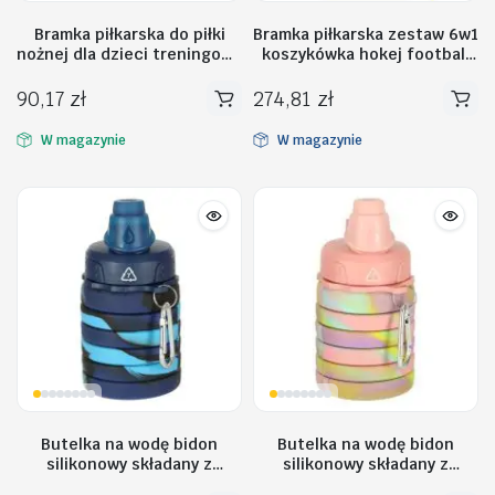
Bramka piłkarska do piłki
Bramka piłkarska zestaw 6w1
nożnej dla dzieci treningowa
koszykówka hokej football
2szt 95 x 48 x 70 cm
rzut do celu
90,17
zł
274,81
zł
W magazynie
W magazynie
Butelka na wodę bidon
Butelka na wodę bidon
silikonowy składany z
silikonowy składany z
uchwytem BPA FREE 500ml
uchwytem BPA FREE 500ml