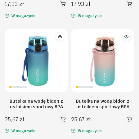
niebieski
tęczowy
17,93
zł
17,93
zł
W magazynie
W magazynie
Butelka na wodę bidon z
Butelka na wodę bidon z
ustnikiem sportowy BPA
ustnikiem sportowy BPA
FREE 600ml niebiesko-
FREE 600ml różowo-
zielony
niebieski
25,67
zł
25,67
zł
W magazynie
W magazynie