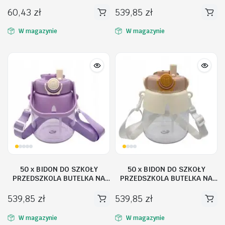
Piłkarska Mata do Celowania
WODĘ ZE SŁOMKĄ SMYCZ DLA
DZIECI 1L
60,43
zł
539,85
zł
W magazynie
W magazynie
50 x BIDON DO SZKOŁY
50 x BIDON DO SZKOŁY
PRZEDSZKOLA BUTELKA NA
PRZEDSZKOLA BUTELKA NA
WODĘ ZE SŁOMKĄ SMYCZ DLA
WODĘ ZE SŁOMKĄ SMYCZ DLA
DZIECI 1L
DZIECI 1L
539,85
zł
539,85
zł
W magazynie
W magazynie